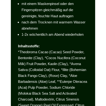
mit einem Maskenpinsel oder den
Fingerspitzen gleichmäßig auf die
gereinigte, feuchte Haut auftragen
nach dem Trocknen mit warmem Wasser
abnehmen
1-2x wöchentlich am Abend wiederholen
Inhaltsstoffe:
*Theobroma Cacao (Cacao) Seed Powder,
Bentonite (Clay), *Cocos Nucifera (Coconut
Milk) Fruit Powder, Kaolin (Clay), *Avena
Sativa (Colloidal Oat) Flour, *Illite (Bohemian
Black Fango Clay), (Rose) Clay, *Aloe
Barbadensis (Aloe) Leaf, **Euterpe Oleracea
(Acai) Pulp Powder, Sodium Chloride
(Molokai Black Sea Salt and Activated
Charcoal), Maltodextrin, Citrus Sinensis
(Sweet Orange) Peel Oil Expressed, Citrus