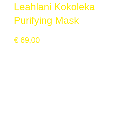
Leahlani Kokoleka
Purifying Mask
€
69,00
inkl. 20% Mwst, zzgl. Versandkosten
Kokoleka Purifying Mask 118ml
Entschlacken, verwöhnen und auftanken.
ideal für ölige, Mischhaut und zu Akne neigender
Haut
verwöhnendes Detox-Programm für verstopfte
Poren
spendet Feuchtigkeit und remineralisiert die Haut
schützt die Haut vor freien Radikalen
reinigt porentief, entfernt Öl und Unreinheiten