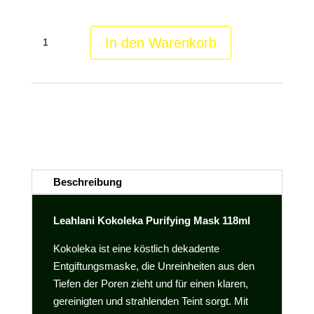
Leahlani
In den Warenkorb
Kokoleka
Purifying
Mask
Kategorie:
Leahlani
Schlagwörter:
Biologisch
,
Detox
,
Holistic
Menge
Skin Care
,
Leahlani
,
porentiefe Reinigung
,
Reinigungsmaske
,
Tierleidfrei
Beschreibung
Leahlani Kokoleka Purifying Mask 118ml
Kokoleka ist eine köstlich dekadente
Entgiftungsmaske, die Unreinheiten aus den
Tiefen der Poren zieht und für einen klaren,
gereinigten und strahlenden Teint sorgt. Mit