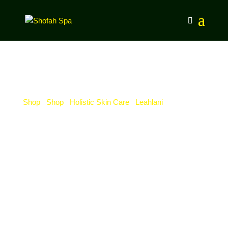
Shop
/
Shop
/
Holistic Skin Care
/
Leahlani
/ Leahlani
Kokoleka Purifying Mask