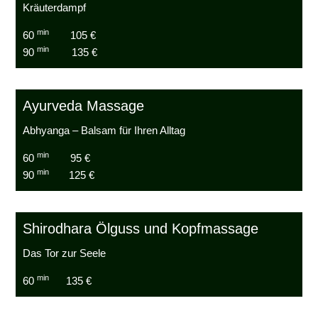
Kräuterdampf
min
60
105 €
min
90
135 €
Ayurveda Massage
Abhyanga – Balsam für Ihren Alltag
min
60
95 €
min
90
125 €
Shirodhara Ölguss und Kopfmassage
Das Tor zur Seele
min
60
135 €