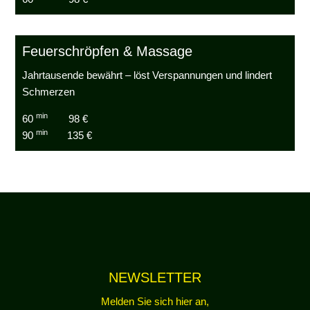
Feuerschröpfen & Massage
Jahrtausende bewährt – löst Verspannungen und lindert
Schmerzen
min
60
98 €
min
90
135 €
NEWSLETTER
Melden Sie sich hier an,