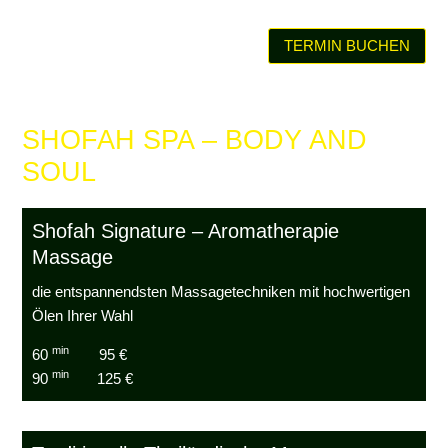
TERMIN BUCHEN
SHOFAH SPA – BODY AND
SOUL
Shofah Signature – Aromatherapie
Massage
die entspannendsten Massagetechniken mit hochwertigen
Ölen Ihrer Wahl
min
60
95 €
min
90
125 €