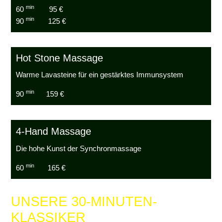
min
60
95 €
min
90
125 €
Hot Stone Massage
Warme Lavasteine für ein gestärktes Immunsystem
min
90
159 €
4-Hand Massage
Die hohe Kunst der Synchronmassage
min
60
165 €
UNSERE 30-MINUTEN-
KLASSIKER