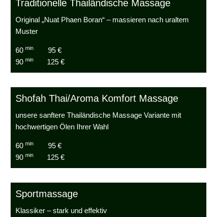
Traditionelle Thailändische Massage
Original „Nuat Phaen Boran“ – massieren nach uraltem
Muster
min
60
95 €
min
90
125 €
Shofah Thai/Aroma Komfort Massage
unsere sanftere Thailändische Massage Variante mit
hochwertigen Ölen Ihrer Wahl
min
60
95 €
min
90
125 €
Sportmassage
Klassiker – stark und effektiv