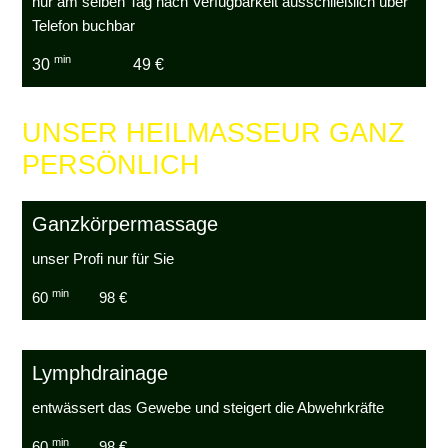
nur am selben Tag nach Verfügbarkeit ausschließlich über
Telefon buchbar
min
30
49 €
UNSER HEILMASSEUR GANZ
PERSÖNLICH
Ganzkörpermassage
unser Profi nur für Sie
min
60
98 €
Lymphdrainage
entwässert das Gewebe und steigert die Abwehrkräfte
min
60
98 €