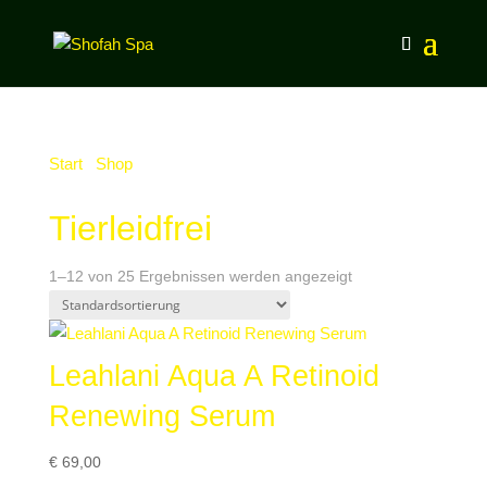
Start
/
Shop
/ Produkte verschlagwortet mit
„Tierleidfrei“
Tierleidfrei
1–12 von 25 Ergebnissen werden angezeigt
Leahlani Aqua A Retinoid
Renewing Serum
€
69,00