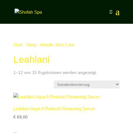
Start
/
Shop
/
Holistic Skin Care
/ Leahlani
Leahlani
1–12 von 15 Ergebnissen werden angezeigt
Leahlani Aqua A Retinoid Renewing Serum
€
69,00