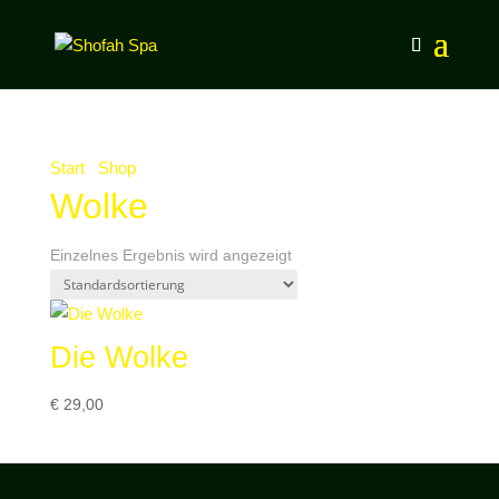
Start
/
Shop
/ Produkte verschlagwortet mit „Wolke“
Wolke
Einzelnes Ergebnis wird angezeigt
Die Wolke
€
29,00