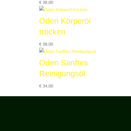
€
38,00
Oden Körperöl
trocken
€
38,00
Oden Sanftes
Reinigungsöl
€
34,00