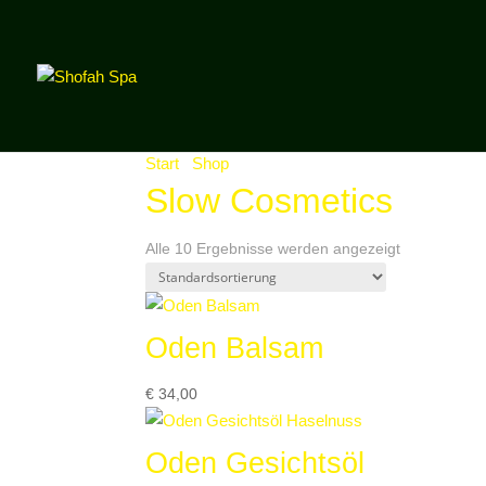
Start
/
Shop
/ Produkte verschlagwortet mit „Sl
Slow Cosmetics
Alle 10 Ergebnisse werden angezeigt
Oden Balsam
€
34,00
Oden Gesichtsöl