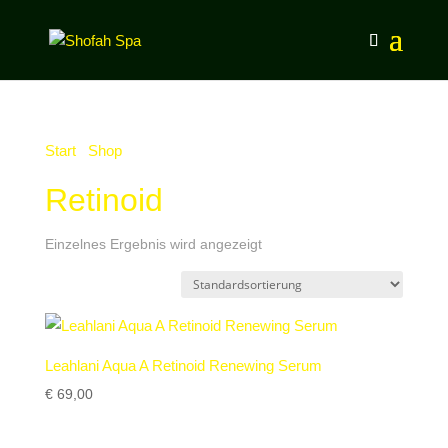
Start
/
Shop
/ Produkte verschlagwortet mit „Retinoid“
Retinoid
Einzelnes Ergebnis wird angezeigt
Leahlani Aqua A Retinoid Renewing Serum
€
69,00