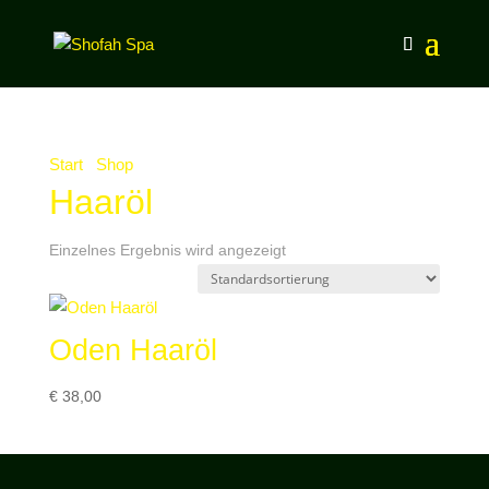
Start
/
Shop
/ Produkte verschlagwortet mit „Haaröl“
Haaröl
Einzelnes Ergebnis wird angezeigt
Oden Haaröl
€
38,00