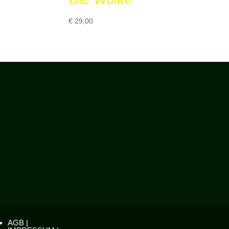
€
29,00
AGB |