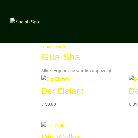
Start
/
Shop
/ Produkte verschlagwortet mit „Gu
Gua Sha
Alle 4 Ergebnisse werden angezeigt
Der Elefant
De
€
39,00
€
39
Die Wolke