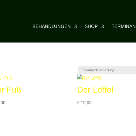
BEHANDLUNGEN
SHOP
TERMINA
a Sha“
r Fuß
Der Löffel
,00
€
19,00