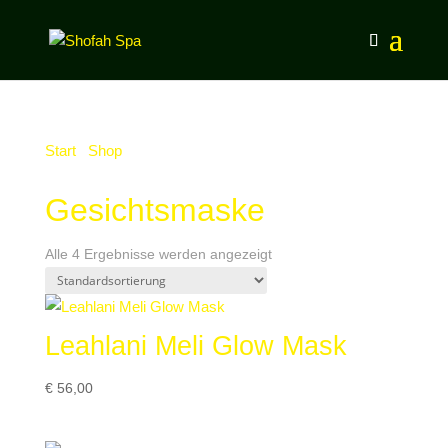
Start
/
Shop
/ Produkte verschlagwortet mit
„Gesichtsmaske“
Gesichtsmaske
Alle 4 Ergebnisse werden angezeigt
Leahlani Meli Glow Mask
€
56,00