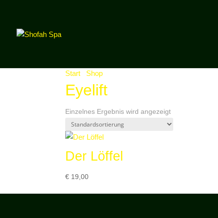
Start
/
Shop
/ Produkte verschlagwortet mit „Eyel
Eyelift
Einzelnes Ergebnis wird angezeigt
Der Löffel
€
19,00