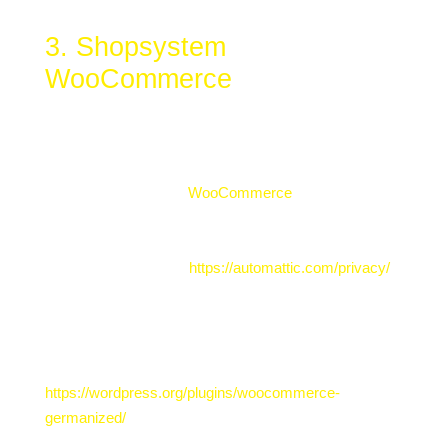
ausgenommen bis der Vorfall endgültig geklärt ist.
3. Shopsystem
WooCommerce
Wir nutzen das Shopsystem WooCommerce, ein
freies WordPress Plugin, welches das Content-
Management-System um die Funktionalität eines
Onlineshops ergänzt.
WooCommerce
, Inc., 60 29th
Street #343, San Francisco, CA 94110 ist ein
Unternehmen von Automattic Inc.
Datenschutzrichtlinie:
https://automattic.com/privacy/
Zur Anpassung an den deutschen/europäischen Markt
und zur Einhaltung deutscher Rechtsgrundlagen
verwenden wir das unter GPLv3 lizenzierte Plugin
GERMANIZED FOR WOOCOMMERCE
https://wordpress.org/plugins/woocommerce-
germanized/
. Unser Shop enthält die für einen
rechtssicheren Online-Shop relevanten Seiten,