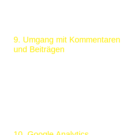
werden Ihre Angaben gespeichert, damit auf diese zur
Bearbeitung und Beantwortung Ihrer Anfrage
zurückgegriffen werden kann. Ohne Ihre Einwilligung
werden diese Daten nicht an Dritte weitergegeben.
9. Umgang mit Kommentaren
und Beiträgen
Hinterlassen Sie auf dieser Website einen Beitrag oder
Kommentar, wird Ihre IP-Adresse gespeichert. Dies
erfolgt aufgrund unserer berechtigten Interessen im
Sinne des Art. 6 Abs. 1 lit. f. DSGVO und dient der
Sicherheit von uns als Websitebetreiber: Denn sollte
Ihr Kommentar gegen geltendes Recht verstoßen,
können wir dafür belangt werden, weshalb wir ein
Interesse an der Identität des Kommentar- bzw.
Beitragsautors haben.
10. Google Analytics