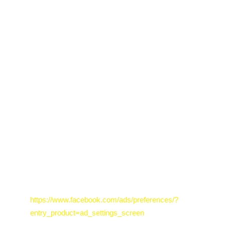
verknüpft.
Nutzen Sie die Funktionen des Plugins – etwa indem
Sie einen Beitrag teilen oder „liken“ –, werden die
entsprechenden Informationen ebenfalls an die
Facebook Inc. übermittelt.
Möchten Sie verhindern, dass die Facebook. Inc. diese
Daten mit Ihrem Facebook-Konto verknüpft, loggen Sie
sich bitte vor dem Besuch dieser Website bei
Facebook aus und löschen Sie die gespeicherten
Cookies. Über Ihr Facebook-Profil können Sie weitere
Einstellungen zur Datenverarbeitung für Werbezwecke
tätigen oder der Nutzung Ihrer Daten für Werbezwecke
widersprechen. Zu den Einstellungen gelangen Sie
hier:
Profileinstellungen bei Facebook:
https://www.facebook.com/ads/preferences/?
entry_product=ad_settings_screen