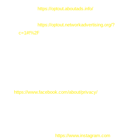
Cookie-Deaktivierungsseite der US-amerikanischen
Website:
https://optout.aboutads.info/
Cookie-Deaktivierungsseite der europäischen
Website:
https://optout.networkadvertising.org/?
c=1#!%2F
Welche Daten, zu welchem Zweck und in welchem
Umfang Facebook Daten erhebt, nutzt und verarbeitet
und welche Rechte sowie Einstellungsmöglichkeiten
Sie zum Schutz Ihrer Privatsphäre haben, können Sie
in den Datenschutzrichtlinien von Facebook
nachlesen. Diese finden Sie hier:
https://www.facebook.com/about/privacy/
Instagram:
Soziales Netzwerk;
Dienstanbieter:
Meta
Platforms Irland Limited, 4 Grand Canal Square, Grand
Canal Harbour, Dublin 2, Irland;
Rechtsgrundlagen:
Berechtigte Interessen (Art. 6 Abs. 1 S. 1 lit. f)
DSGVO);
Website:
https://www.instagram.com
;