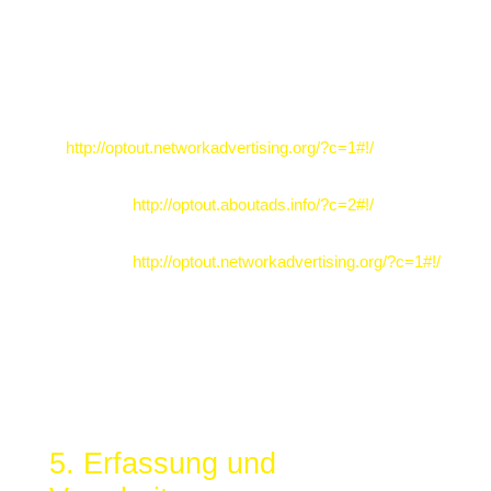
werden, können Sie dem Einsatz dieser Dateien hier
widersprechen:
Cookie-Deaktivierungsseite der
Netzwerkwerbeinitiative:
http://optout.networkadvertising.org/?c=1#!/
Cookie-Deaktivierungsseite der US-amerikanischen
Website:
http://optout.aboutads.info/?c=2#!/
Cookie-Deaktivierungsseite der europäischen
Website:
http://optout.networkadvertising.org/?c=1#!/
Gängige Browser bieten die Einstellungsoption,
Cookies nicht zuzulassen. Hinweis: Es ist nicht
gewährleistet, dass Sie auf alle Funktionen dieser
Website ohne Einschränkungen zugreifen können,
wenn Sie entsprechende Einstellungen vornehmen.
5. Erfassung und