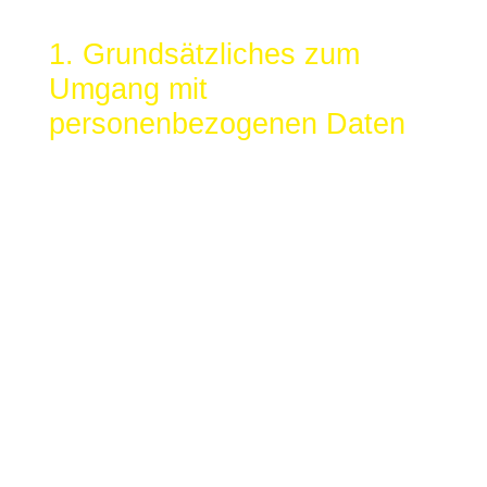
1. Grundsätzliches zum
Umgang mit
personenbezogenen Daten
Diese Datenschutzerklärung soll die Nutzer dieser
Website über die Art, den Umfang und den Zweck der
Erhebung und Verwendung personenbezogener Daten
durch den Websitebetreiber Sho Fah Spa
Geromichalos KG, Säulengasse 13,1090 Wien
informieren.
Der Websitebetreiber nimmt Ihren Datenschutz sehr
ernst und behandelt Ihre personenbezogenen Daten
vertraulich und entsprechend der gesetzlichen
Vorschriften. Da durch neue Technologien und die
ständige Weiterentwicklung dieser Webseite
Änderungen an dieser Datenschutzerklärung