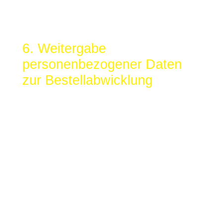
Ihres Internet-Providers. Durch die Anonymisierung
der Daten sind Rückschlüsse auf Ihre Person nicht
möglich.
6. Weitergabe
personenbezogener Daten
zur Bestellabwicklung
6.1
Die von uns erhobenen personenbezogenen Daten
werden im Rahmen der Vertragsabwicklung an das mit
der Lieferung beauftragte Transportunternehmen
weitergegeben, soweit dies zur Lieferung der Ware
erforderlich ist. Wir geben Ihre Zahlungsdaten im
Rahmen der Abwicklung von Zahlungen an das
beauftragte Kreditinstitut weiter.
6.2
Bei Zahlung via PayPal, Kreditkarte via PayPal,
Lastschrift via PayPal oder – falls angeboten – „Kauf
auf Rechnung“ via PayPal geben wir Ihre