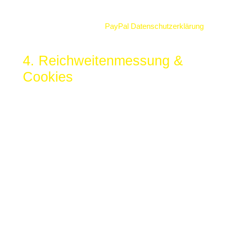
erforderliche Informationen, wie zB Gesamtkaufpreis
und Rechnungsinformationen.
Hier können Sie sich die
PayPal Datenschutzerklärung
ansehen.
4. Reichweitenmessung &
Cookies
Diese Website verwendet Cookies zur
pseudonymisierten Reichweitenmessung, die
entweder von unserem Server oder dem Server Dritter
an den Browser des Nutzers übertragen werden. Bei
Cookies handelt es sich um kleine Dateien, welche auf
Ihrem Endgerät gespeichert werden. Ihr Browser greift
auf diese Dateien zu. Durch den Einsatz von Cookies
erhöht sich die Benutzerfreundlichkeit und Sicherheit
dieser Website.
Falls Sie nicht möchten, dass Cookies zur
Reichweitenmessung auf Ihrem Endgerät gespeichert