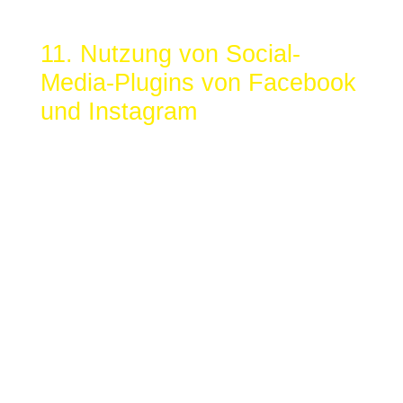
(Verwendung von Cookies in Anzeigen)
11. Nutzung von Social-
Media-Plugins von Facebook
und Instagram
Aufgrund unseres berechtigten Interesses an der
Analyse, Optimierung und dem Betrieb unseres
Online-Angebotes (im Sinne des Art. 6 Abs. 1 lit. f.
DSGVO), verwendet diese Website das Facebook-
Social-Plugin, welches von der Facebook Inc. (1
Hacker Way, Menlo Park, California 94025, USA)
betrieben wird. Erkennbar sind die Einbindungen an
dem Facebook-Logo bzw. an den Begriffen „Like“,
„Gefällt mir“, „Teilen“ in den Farben Facebooks (Blau
und Weiß). Informationen zu allen Facebook-Plugins
finden Sie über den folgenden Link:
https://developers.facebook.com/docs/plugins/