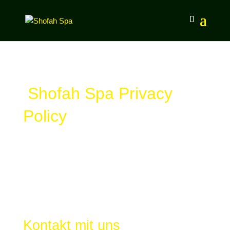
Shofah Spa Privacy
Policy
Wir bedanken uns für Ihr Interesse und freuen uns,
dass Sie unsere Webseite besuchen. Der Schutz
Ihrer Privatsphäre bei der Nutzung unserer
Webseite ist uns sehr wichtig, daher entnehmen
Sie bitte die nachstehenden Informationen über
den Umgang mit Ihren Daten.
Kontakt mit uns